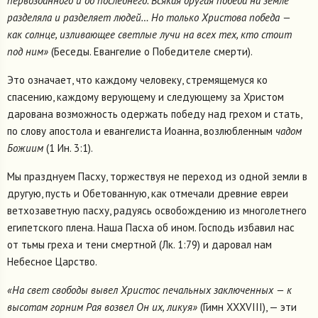
первозданного и до последнего. Всякая другая победа на земле
разделяла и разделяет людей… Но только Христова победа —
как солнце, изливающее светлые лучи на всех тех, кто стоит
под ним»
(Беседы. Евангелие о Победителе смерти).
Это означает, что каждому человеку, стремящемуся ко
спасению, каждому верующему и следующему за Христом
дарована возможность одержать победу над грехом и стать,
по слову апостола и евангелиста Иоанна, возлюбленным
чадом
Божиим
(1 Ин. 3:1).
Мы празднуем Пасху, торжествуя не переход из одной земли в
другую, пусть и Обетованную, как отмечали древние евреи
ветхозаветную пасху, радуясь освобождению из многолетнего
египетского плена. Наша Пасха об ином. Господь избавил нас
от тьмы греха и тени смертной (Лк. 1:79) и даровал нам
Небесное Царство.
«На свет свободы вывел Христос печальных заключенных — к
высотам горним Рая возвел Он их, ликуя»
(Гимн XXXVIII), — эти