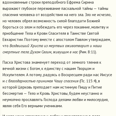
вдохновенные строки преподобного Ефрема Сирина
выражают глубокое переживание пасхальной тайны — тайны
спасения человека от воздействия на него зла. Зло не исчезло,
но человек обрел возможность силой благодати Божией
бороться со злом и побеждать его через покаяние, молитву и
приобщение Тела и Крови Спасителя в Таинстве Святой
Евхаристии. Поэтому вместе с апостолом Павлом утверждаем,
что
Воздвигший Христа из мертвых оживотворит и наши
смертные тела Духом Своим, живущим в нас
(Рим. 8:11).
Пасха Христова знаменует переход от земного тления к
вечной жизни с Богом, к единству с нашим Творцом и
Искупителем. А потому, радуясь о Воскресшем ради нас Иисусе
и
с благодарностью принимая Чашу спасения
(Пс. 115:4), в
которой Церковь преподает нам истинную Пищу и Питие
бессмертия — Тело и Кровь Христовы, будем неустанно и
неумолчно прославлять Господа делами любви и милосердия,
являя себя Его верными учениками.