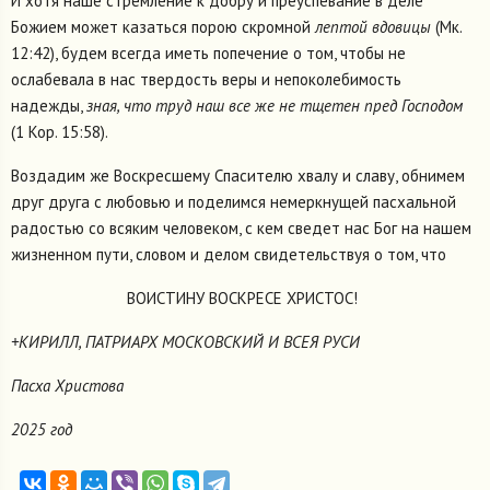
И хотя наше стремление к добру и преуспевание в деле
Божием может казаться порою скромной
лептой вдовицы
(Мк.
12:42), будем всегда иметь попечение о том, чтобы не
ослабевала в нас твердость веры и непоколебимость
надежды,
зная, что труд наш все же не тщетен пред Господом
(1 Кор. 15:58).
Воздадим же Воскресшему Спасителю хвалу и славу, обнимем
друг друга с любовью и поделимся немеркнущей пасхальной
радостью со всяким человеком, с кем сведет нас Бог на нашем
жизненном пути, словом и делом свидетельствуя о том, что
ВОИСТИНУ ВОСКРЕСЕ ХРИСТОС!
+КИРИЛЛ, ПАТРИАРХ МОСКОВСКИЙ И ВСЕЯ РУСИ
Пасха Христова
2025 год